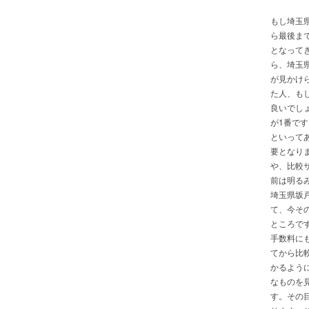
もし埼玉
ら最後ま
となって
ら、埼玉
が見かけ
た人、も
良いでし
が1番で
といって
要となり
や、比較
前は明る
埼玉県坂
て、今そ
ところで
手数料に
てから比
かるよう
なものを
す。その