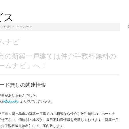
ビス
/
住宅
/
ホームナビ
ムナビ
市の新築一戸建ては仲介手数料無料の
ームナビ」へ！
ード無しの関連情報
記事がありませんでした。
は
Wikipedia
より引用しています。
坂戸市・鶴ヶ島市の新築一戸建てのご相談なら仲介手数料無料の「ホームナ
任せ下さい。価格別・地区別に毎日不動産情報を更新しております！新築一戸
仲介手数料最大無料】にてご案内致します。