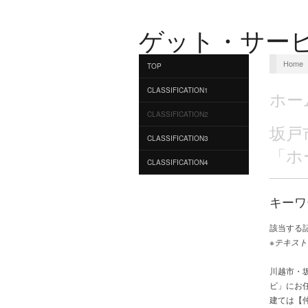
ゲット・サー
Home
TOP
CLASSIFICATION1
ホー
CLASSIFICATION2
坂戸
CLASSIFICATION3
「ホ
CLASSIFICATION4
キーワ
該当する
※テキスト
川越市・
ビ」にお
建ては【