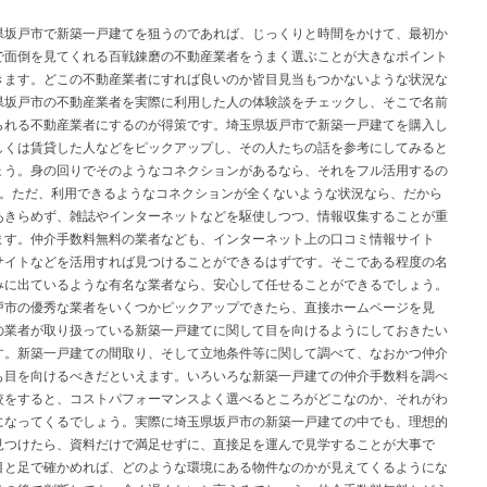
県坂戸市で新築一戸建てを狙うのであれば、じっくりと時間をかけて、最初か
で面倒を見てくれる百戦錬磨の不動産業者をうまく選ぶことが大きなポイント
きます。どこの不動産業者にすれば良いのか皆目見当もつかないような状況な
県坂戸市の不動産業者を実際に利用した人の体験談をチェックし、そこで名前
られる不動産業者にするのが得策です。埼玉県坂戸市で新築一戸建てを購入し
しくは賃貸した人などをピックアップし、その人たちの話を参考にしてみると
ょう。身の回りでそのようなコネクションがあるなら、それをフル活用するの
す。ただ、利用できるようなコネクションが全くないような状況なら、だから
あきらめず、雑誌やインターネットなどを駆使しつつ、情報収集することが重
ます。仲介手数料無料の業者なども、インターネット上の口コミ情報サイト
サイトなどを活用すれば見つけることができるはずです。そこである程度の名
みに出ているような有名な業者なら、安心して任せることができるでしょう。
戸市の優秀な業者をいくつかピックアップできたら、直接ホームページを見
の業者が取り扱っている新築一戸建てに関して目を向けるようにしておきたい
す。新築一戸建ての間取り、そして立地条件等に関して調べて、なおかつ仲介
も目を向けるべきだといえます。いろいろな新築一戸建ての仲介手数料を調べ
較をすると、コストパフォーマンスよく選べるところがどこなのか、それがわ
になってくるでしょう。実際に埼玉県坂戸市の新築一戸建ての中でも、理想的
見つけたら、資料だけで満足せずに、直接足を運んで見学することが大事で
目と足で確かめれば、どのような環境にある物件なのかが見えてくるようにな