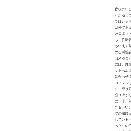
皆様の中
いか迷っ
てはいる
以外でも
たスポッ
も、浜離
もいえる
める浜離
出来ると
には、庭
ットも沢
に合わせ
カップル
に、東京
盛り上が
に、非日
外もいい
での撮影
している
ったりの