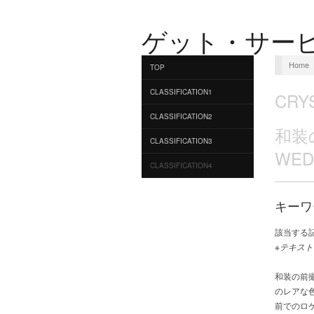
ゲット・サー
Home
TOP
CLASSIFICATION1
CRY
CLASSIFICATION2
和装
CLASSIFICATION3
WE
CLASSIFICATION4
キーワ
該当する
※テキスト
和装の前撮
のレアな
前でのロ