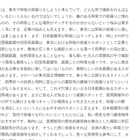
には、東京で和装の前撮りをしようと考えていて、どんな所で撮影を行えばよ
ているという人もいるのではないでしょうか。趣のある和装での前撮りに憧れ
ものの、その和装とどんな場所がマッチするのか分からないという悩みは東京
よく耳にする、定番の悩みとも言えます。幸い、東京には和装の前撮りに適し
トは多くあります。まず、日本庭園等が和装にはマッチします。特にその中で
宮恩賜庭園や旧安田庭園は、東京における和装の前撮りスポットとして定番と
場所になります。敷地が広く色々な撮影スポットを選べて四季折々の花が楽し
宮恩賜庭園、自然環境もさることながら、落ち着いた大人の雰囲気の中で撮影
いう環境も素晴らしい旧安田庭園等、庭園ごとの特徴も様々です。さらに東京
園がある事を全面的に推してはいないものの、素晴らしい日本庭園があるスポ
山あります。その一つが東京国立博物館です。春と冬に公開されるタイミング
て、四季折々の自然と同時に昔ながらの書院等の建物での前撮りを行うという
も少なくありません。そして、これぞ穴場ともいえる日本庭園があるスポット
競馬場があります。まさに知る人ぞ知るという庭園スポットで、競馬開催中の
りの中でも静けさを保つギャップが風情をより引き立たせます。前撮りの際
常を演出したいという人にもおすすめのスポットと言えます。日本庭園等の屋
けれど、室内で前撮りを行いたいという人たちには、長い歴史を持つ建造物等
がおすすめです。都内には、貴賓館等の歴史的建造物を舞台とした撮影に対応
写真館等が沢山あります。そうした所に依頼をすれば、自身の着たい和装とぴ
雰囲気の建造物等を紹介してくれるでしょう。色々な実例等も参考にして、せ