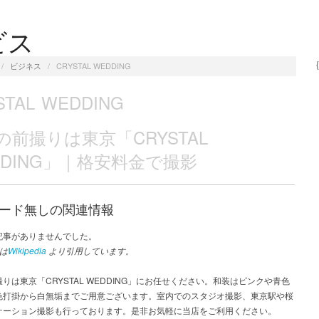
ビス
/
ビジネス
/
CRYSTAL WEDDING
STAL WEDDING
の前撮りは東京「CRYSTAL
DDING」｜格安料金で撮影
ード無しの関連情報
記事がありませんでした。
は
Wikipedia
より引用しています。
りは東京「CRYSTAL WEDDING」にお任せください。和装はピンクや青色
色打掛から白無垢までご用意ございます。室内でのスタジオ撮影、東京駅や桜
ケーション撮影も行っております。是非お気軽に当店をご利用ください。