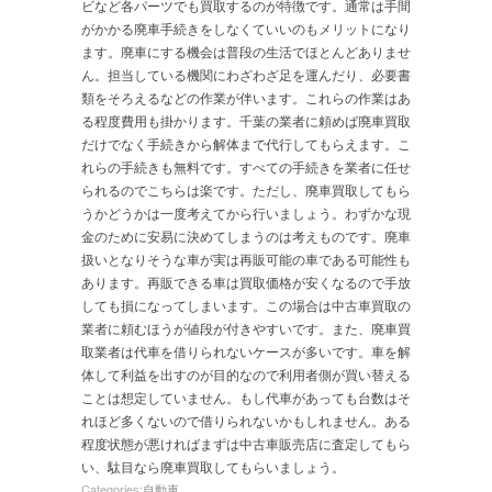
ビなど各パーツでも買取するのが特徴です。通常は手間
がかかる廃車手続きをしなくていいのもメリットになり
ます。廃車にする機会は普段の生活でほとんどありませ
ん。担当している機関にわざわざ足を運んだり、必要書
類をそろえるなどの作業が伴います。これらの作業はあ
る程度費用も掛かります。千葉の業者に頼めば廃車買取
だけでなく手続きから解体まで代行してもらえます。こ
れらの手続きも無料です。すべての手続きを業者に任せ
られるのでこちらは楽です。ただし、廃車買取してもら
うかどうかは一度考えてから行いましょう。わずかな現
金のために安易に決めてしまうのは考えものです。廃車
扱いとなりそうな車が実は再販可能の車である可能性も
あります。再販できる車は買取価格が安くなるので手放
しても損になってしまいます。この場合は中古車買取の
業者に頼むほうが値段が付きやすいです。また、廃車買
取業者は代車を借りられないケースが多いです。車を解
体して利益を出すのが目的なので利用者側が買い替える
ことは想定していません。もし代車があっても台数はそ
れほど多くないので借りられないかもしれません。ある
程度状態が悪ければまずは中古車販売店に査定してもら
い、駄目なら廃車買取してもらいましょう。
Categories:
自動車