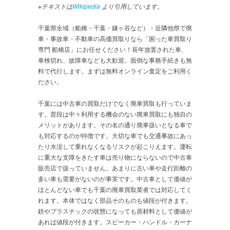
※テキストは
Wikipedia
より引用しています。
千葉県全域（船橋・千葉・鎌ヶ谷など）・近隣他県で廃
車・事故車・不動車の高価買取りなら「困った車買取り
専門 船橋店」にお任せください！長年放置された車、
車検切れ、故障車なども大歓迎。面倒な事務手続きも無
料で代行します。まずは無料オンライン査定をご利用く
ださい。
千葉には中古車の買取だけでなく廃車買取も行っていま
す。普段は中々利用する機会のない廃車買取にも独自の
メリットがあります。その名の通り廃車扱いとなる車で
も対応するのが特徴です。大切な車でも交通事故にあっ
たり水没して乗れなくなるリスクが起こりえます。運転
に重大な支障をきたす車は売り物にならないので中古車
販売店で扱っていません。あまりに古い車や走行距離の
多い車も需要がないのが事実です。中古車として価値が
ほとんどない車でも千葉の廃車買取業者では対応してく
れます。本体ではなく部品そのものも値段が付きます。
鉄やプラスチックの状態になっても原材料として価値が
あれば値段が付きます。スピーカー・ハンドル・カーナ