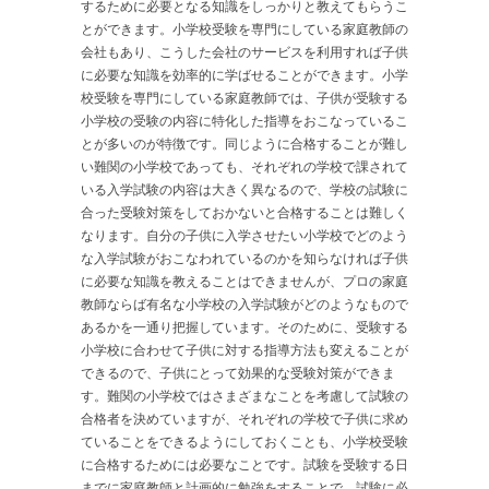
するために必要となる知識をしっかりと教えてもらうこ
とができます。小学校受験を専門にしている家庭教師の
会社もあり、こうした会社のサービスを利用すれば子供
に必要な知識を効率的に学ばせることができます。小学
校受験を専門にしている家庭教師では、子供が受験する
小学校の受験の内容に特化した指導をおこなっているこ
とが多いのが特徴です。同じように合格することが難し
い難関の小学校であっても、それぞれの学校で課されて
いる入学試験の内容は大きく異なるので、学校の試験に
合った受験対策をしておかないと合格することは難しく
なります。自分の子供に入学させたい小学校でどのよう
な入学試験がおこなわれているのかを知らなければ子供
に必要な知識を教えることはできませんが、プロの家庭
教師ならば有名な小学校の入学試験がどのようなもので
あるかを一通り把握しています。そのために、受験する
小学校に合わせて子供に対する指導方法も変えることが
できるので、子供にとって効果的な受験対策ができま
す。難関の小学校ではさまざまなことを考慮して試験の
合格者を決めていますが、それぞれの学校で子供に求め
ていることをできるようにしておくことも、小学校受験
に合格するためには必要なことです。試験を受験する日
までに家庭教師と計画的に勉強をすることで、試験に必