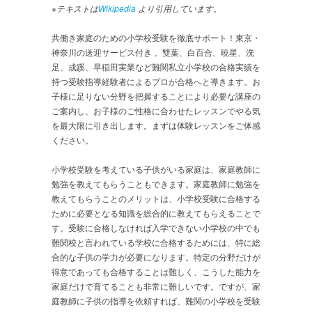
※テキストは
Wikipedia
より引用しています。
共働き家庭のための小学校受験を徹底サポート！東京・
神奈川の送迎サービス付き 。雙葉、白百合、暁星、洗
足、成蹊、早稲田実業など難関私立小学校の合格実績を
持つ受験指導経験者によるプロが合格へと導きます。お
子様に足りない分野を把握することにより必要な講座の
ご案内し、お子様のご性格に合わせたレッスンでやる気
を最大限に引き出します。まずは体験レッスンをご体感
ください。
小学校受験を考えている子供がいる家庭は、家庭教師に
勉強を教えてもらうこともできます。家庭教師に勉強を
教えてもらうことのメリットは、小学校受験に合格する
ために必要となる知識を総合的に教えてもらえることで
す。受験に合格しなければ入学できない小学校の中でも
難関校と言われている学校に合格するためには、特に総
合的な子供の学力が必要になります。特定の分野だけが
得意であっても合格することは難しく、こうした能力を
家庭だけで育てることも非常に難しいです。ですが、家
庭教師に子供の指導を依頼すれば、難関の小学校を受験