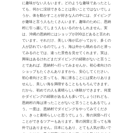
に趣味がない人もいます。どのような趣味であったとし
ても、何かに没頭できることは良いことではないでしょ
うか。体を動かすことが好きな人の中には、ダイビング
が趣味と言う人もたくさんいます。趣味のために、恩納
村に引っ越してしまう人もいるのかもしれません。実
は、沖縄の恩納村にはショップが200ほどあると言われ
ています。それだけ、美しい海が広がっており、多くの
人が訪れているのでしょう。海は外から眺めるのと潜っ
てみるのとでは、違った景色を見せてくれます。実は、
興味はあるけれどまだダイビングの経験がないと言うこ
とであれば、恩納村へ行ってみませんか。初心者向けの
ショップもたくさんありますから、安心してください。
初心者向けと言っても、海に潜ることには変わりありま
せんし、美しい海を満喫することももちろんできます。
だから、初めての人も素晴らしい体験ができます。何度
かダイビングの経験がある人も多いでしょうけれども、
恩納村の海は潜ったことがないと言うこともあるでしょ
う。一度は、恩納村でダイビングをやってみてくださ
い。きっと素晴らしいと思うでしょう。青の洞窟へ行く
ことができるツアーもあります。青の洞窟と言っても海
外ではありません。日本にもあり、とても人気が高いで