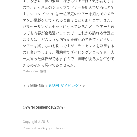
す。やはり、青の洞窟に行けるツアーは人気があります
ので、たくさんのショップでツアーを組んでいるほどで
す。ショップの中には一組限定のツアーを組んでカメラ
マンが撮影をしてくれると言うこともあります。また、
パラセーリングもセットになっているなど、ツアーと言
っても内容が全然違いますので、これから訪れる予定と
言う人は、どのような内容かを確かめてみてください。
ツアーを楽しむのも良いですが、ライセンスを取得する
のも良いでしょう。恩納村でダイビングと言っても一人
一人違った体験ができますので、興味がある人は何がで
きるのかから調べてみませんか。
Categories:
趣味
＜＜関連情報：
恩納村 ダイビング
＞＞
{%%recommends02%%}
Copyright © 2018
Powered by
Oxygen Theme
.